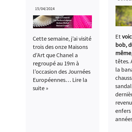
15/04/2024
Et
voic
Cette semaine, j’ai visité
bob, d
trois des onze Maisons
même
d’Art que Chanel a
têtes. 
regroupé au 19m à
la ban
l’occasion des Journées
chauss
Européennes…
Lire la
sandale
suite »
derniè
revenu
enfers
années