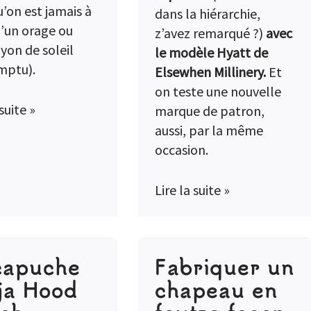
u’on est jamais à
dans la hiérarchie,
d’un orage ou
z’avez remarqué ?)
avec
ayon de soleil
le modèle Hyatt de
mptu).
Elsewhen Millinery.
Et
on teste une nouvelle
 suite »
marque de patron,
aussi, par la même
occasion.
Lire la suite »
capuche
Fabriquer un
ja Hood
chapeau en