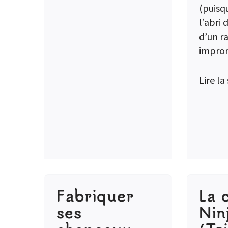
(puisq
l’abri 
d’un r
impro
Lire la
Fabriquer
La 
ses
Nin