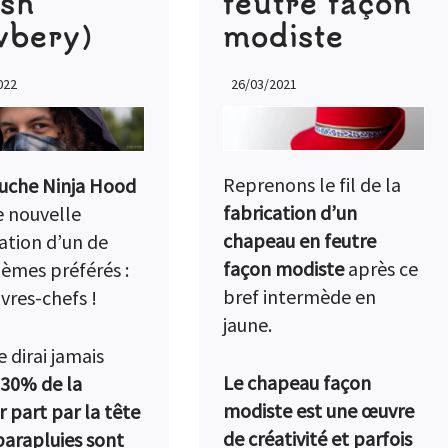
ish
feutre façon
bery)
modiste
022
26/03/2021
Reprenons le fil de la
uche Ninja Hood
fabrication d’un
e nouvelle
chapeau en feutre
ation d’un de
façon modiste
après ce
èmes préférés :
bref intermède en
uvres-chefs
!
jaune.
e dirai jamais
Le chapeau façon
30% de la
modiste est une œuvre
r part par la tête
de créativité et parfois
 parapluies sont