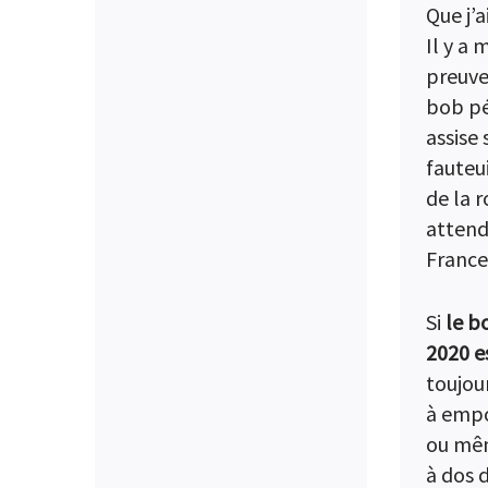
Que j’a
Il y a
preuve
bob pé
assise
fauteu
de la 
attend
France
Si
le b
2020 e
toujou
à empo
ou mêm
à dos 