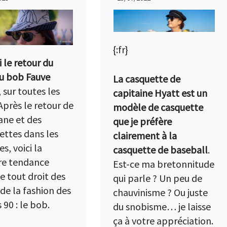
{:fr}
i le retour du
u bob Fauve
La casquette de
, sur toutes les
capitaine Hyatt est un
Après le retour de
modèle de casquette
ane et des
que je préfère
ettes dans les
clairement à la
s, voici la
casquette de baseball
.
re tendance
Est-ce ma bretonnitude
e tout droit des
qui parle ? Un peu de
 de la fashion des
chauvinisme ? Ou juste
 90 : le bob.
du snobisme… je laisse
ça à votre appréciation.