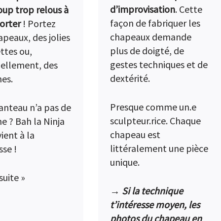
d’improvisation
. Cette
up trop relous à
façon de fabriquer les
orter
! Portez
chapeaux demande
apeaux, des jolies
plus de doigté, de
ttes ou,
gestes techniques et de
ellement, des
dextérité.
es.
Presque comme un.e
nteau n’a pas de
sculpteur.rice. Chaque
e ? Bah la Ninja
chapeau est
ient à la
littéralement une pièce
sse !
unique.
 suite »
→ Si la technique
t’intéresse moyen, les
photos du chapeau en