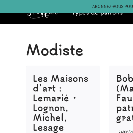
ABONNEZ-VOUS POUR
Types de patrons
Aller
au
contenu
Modiste
Les Maisons
Bob
d’art :
(Ma
Lemarié •
Fau
Lognon,
pat
Michel,
gra
Lesage
24/06/2