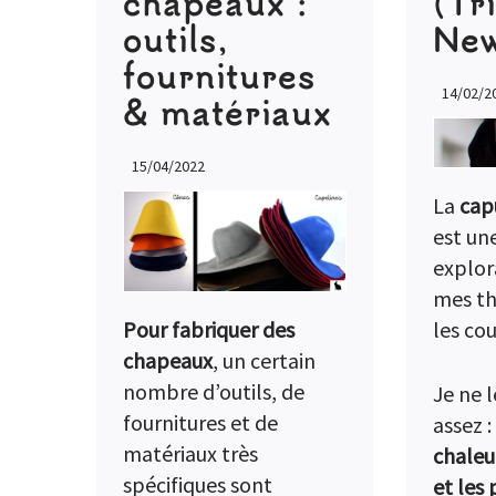
chapeaux :
(Tr
outils,
New
fournitures
14/02/2
& matériaux
15/04/2022
La
cap
est un
explor
mes th
les co
Pour fabriquer des
chapeaux
, un certain
nombre d’outils, de
Je ne l
fournitures et de
assez :
matériaux très
chaleu
spécifiques sont
et les