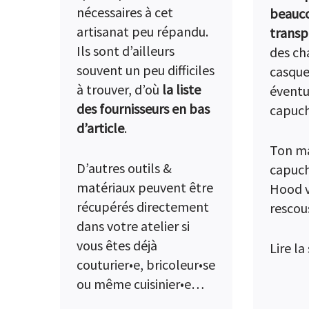
nécessaires à cet
beauco
artisanat peu répandu.
transp
Ils sont d’ailleurs
des ch
souvent un peu difficiles
casque
à trouver, d’où
la liste
éventu
des fournisseurs en bas
capuch
d’article
.
Ton ma
D’autres outils &
capuch
matériaux peuvent être
Hood v
récupérés directement
rescou
dans votre atelier si
vous êtes déjà
Lire la
couturier•e, bricoleur•se
ou même cuisinier•e…