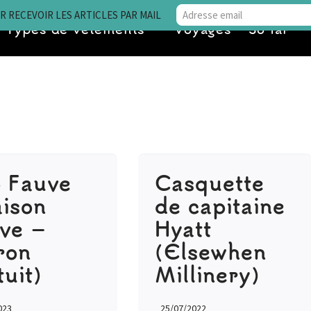
 RECEVOIR LES ARTICLES PAR MAIL
Types de vêtements
Voyages • So far
 Fauve
Casquette
ison
de capitaine
ve –
Hyatt
ron
(Elsewhen
tuit)
Millinery)
023
25/07/2022