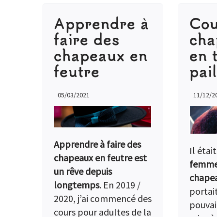
Apprendre à
Cou
faire des
ch
chapeaux en
en 
feutre
pail
05/03/2021
11/12/2
Apprendre à faire des
Il étai
chapeaux en feutre est
femme 
un rêve depuis
chape
longtemps
. En 2019 /
portait
2020, j’ai commencé des
pouvait
cours pour adultes de la