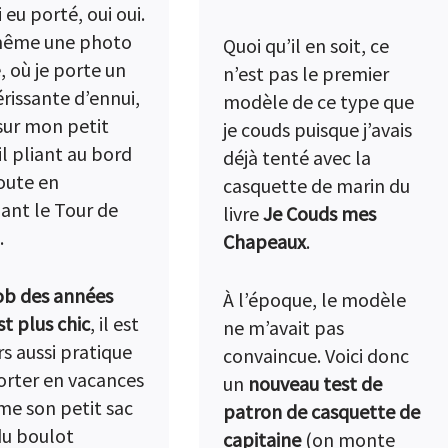
i eu porté, oui oui.
 même une photo
Quoi qu’il en soit, ce
, où je porte un
n’est pas le premier
rissante d’ennui,
modèle de ce type que
 sur mon petit
je couds puisque j’avais
il pliant au bord
déjà tenté avec la
route en
casquette de marin du
ant le Tour de
livre
Je Couds mes
.
Chapeaux
.
ob des années
À l’époque, le modèle
st plus chic
, il est
ne m’avait pas
rs aussi pratique
convaincue. Voici donc
rter en vacances
un
nouveau test de
e son petit sac
patron de casquette de
du boulot
capitaine
(on monte