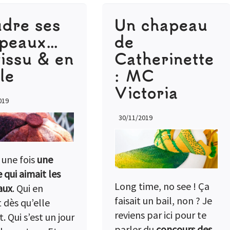
dre ses
Un chapeau
apeaux…
de
tissu & en
Catherinette
le
: MC
Victoria
019
30/11/2019
t une fois
une
qui aimait les
Long time, no see ! Ça
aux
. Qui en
faisait un bail, non ? Je
 dès qu’elle
reviens par ici pour te
. Qui s’est un jour
parler du
concours des