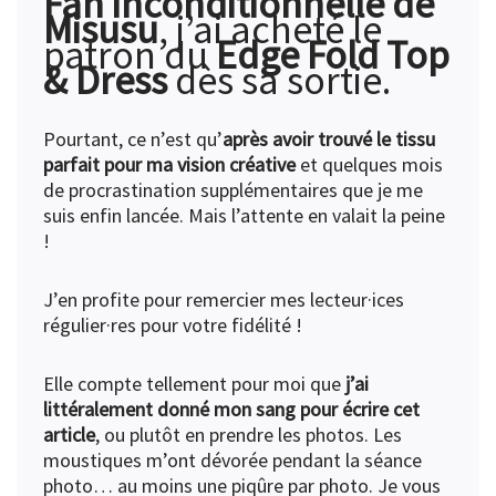
Fan inconditionnelle de
Misusu
, j’ai acheté le
patron du
Edge Fold Top
& Dress
dès sa sortie.
Pourtant, ce n’est qu’
après avoir trouvé le tissu
parfait pour ma vision créative
et quelques mois
de procrastination supplémentaires que je me
suis enfin lancée. Mais l’attente en valait la peine
!
J’en profite pour remercier mes lecteur·ices
régulier·res pour votre fidélité !
Elle compte tellement pour moi que
j’ai
littéralement donné mon sang pour écrire cet
article
, ou plutôt en prendre les photos. Les
moustiques m’ont dévorée pendant la séance
photo… au moins une piqûre par photo. Je vous