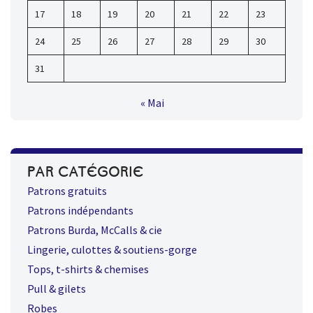
17
18
19
20
21
22
23
24
25
26
27
28
29
30
31
« Mai
PAR CATÉGORIE
Patrons gratuits
Patrons indépendants
Patrons Burda, McCalls & cie
Lingerie, culottes & soutiens-gorge
Tops, t-shirts & chemises
Pull & gilets
Robes