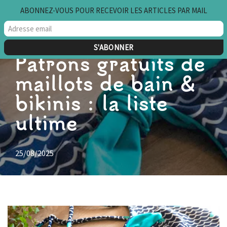
ABONNEZ-VOUS POUR RECEVOIR LES ARTICLES PAR MAIL
Aller
au
contenu
Patrons gratuits de
maillots de bain &
bikinis : la liste
ultime
25/08/2025