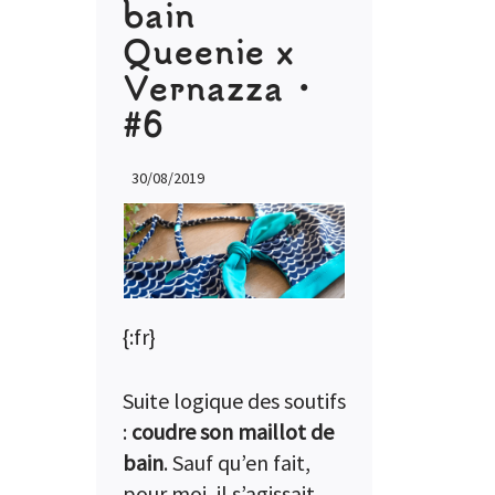
bain
Queenie x
Vernazza •
#6
30/08/2019
{:fr}
Suite logique des soutifs
:
coudre son maillot de
bain
. Sauf qu’en fait,
pour moi, il s’agissait