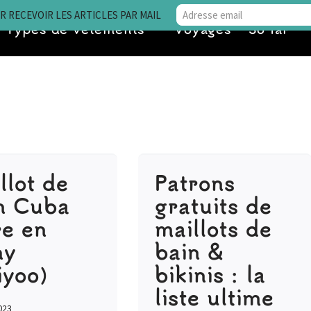
 RECEVOIR LES ARTICLES PAR MAIL
Types de vêtements
Voyages • So far
llot de
Patrons
n Cuba
gratuits de
re en
maillots de
hy
bain &
iyoo)
bikinis : la
liste ultime
023