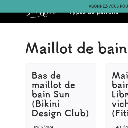
ABONNEZ-VOUS POUR
Types de patrons
Aller
au
contenu
Maillot de bain
Bas de
Mai
maillot de
bai
bain Sun
Lib
(Bikini
vic
Design Club)
(Fit
09/02/2024
14/10/2