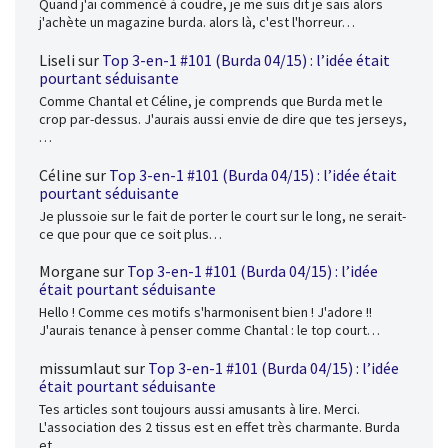
Quand j'ai commencé à coudre, je me suis dit je sais alors
j'achète un magazine burda. alors là, c'est l'horreur…
Liseli
sur
Top 3-en-1 #101 (Burda 04/15) : l’idée était
pourtant séduisante
Comme Chantal et Céline, je comprends que Burda met le
crop par-dessus. J'aurais aussi envie de dire que tes jerseys,
…
Céline
sur
Top 3-en-1 #101 (Burda 04/15) : l’idée était
pourtant séduisante
Je plussoie sur le fait de porter le court sur le long, ne serait-
ce que pour que ce soit plus…
Morgane
sur
Top 3-en-1 #101 (Burda 04/15) : l’idée
était pourtant séduisante
Hello ! Comme ces motifs s'harmonisent bien ! J'adore !!
J'aurais tenance à penser comme Chantal : le top court…
missumlaut
sur
Top 3-en-1 #101 (Burda 04/15) : l’idée
était pourtant séduisante
Tes articles sont toujours aussi amusants à lire. Merci.
L'association des 2 tissus est en effet très charmante. Burda
et…