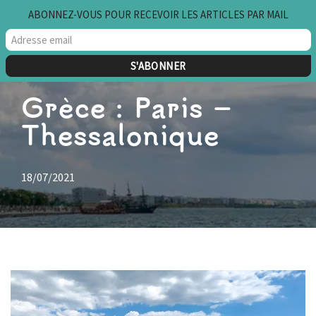
ABONNEZ-VOUS POUR RECEVOIR LES ARTICLES PAR MAIL
Aller
au
contenu
Grèce : Paris –
Thessalonique
18/07/2021