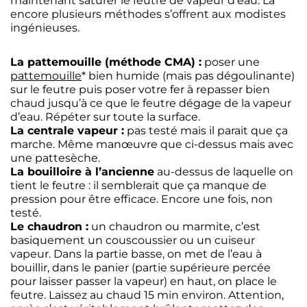
maintenant saturer le feutre de vapeur d’eau. Là
encore plusieurs méthodes s’offrent aux modistes
ingénieuses.
La pattemouille (méthode CMA) :
poser une
pattemouille
* bien humide (mais pas dégoulinante)
sur le feutre puis poser votre fer à repasser bien
chaud jusqu’à ce que le feutre dégage de la vapeur
d’eau. Répéter sur toute la surface.
La centrale vapeur :
pas testé mais il parait que ça
marche. Même manœuvre que ci-dessus mais avec
une pattesèche.
La bouilloire à l’ancienne
au-dessus de laquelle on
tient le feutre : il semblerait que ça manque de
pression pour être efficace. Encore une fois, non
testé.
Le chaudron :
un chaudron ou marmite, c’est
basiquement un couscoussier ou un cuiseur
vapeur. Dans la partie basse, on met de l’eau à
bouillir, dans le panier (partie supérieure percée
pour laisser passer la vapeur) en haut, on place le
feutre. Laissez au chaud 15 min environ. Attention,