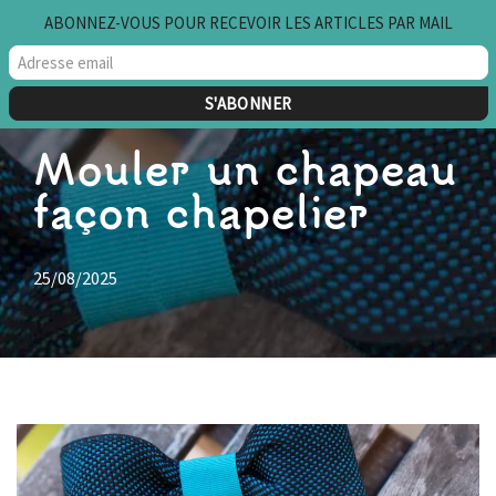
ABONNEZ-VOUS POUR RECEVOIR LES ARTICLES PAR MAIL
Aller
au
contenu
Mouler un chapeau
façon chapelier
25/08/2025