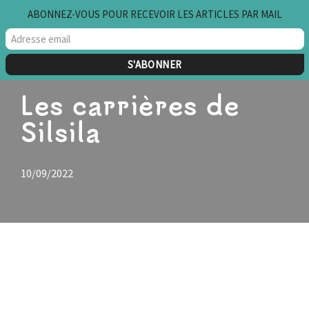
ABONNEZ-VOUS POUR RECEVOIR LES ARTICLES PAR MAIL
Aller
au
contenu
Les carrières de
Silsila
10/09/2022