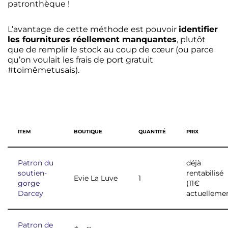
patronthèque !
L’avantage de cette méthode est pouvoir
identifier
les fournitures réellement manquantes
, plutôt
que de remplir le stock au coup de cœur (ou parce
qu’on voulait les frais de port gratuit
#toimêmetusais).
ITEM
BOUTIQUE
QUANTITÉ
PRIX
Patron du
déjà
soutien-
rentabilisé
Evie La Luve
1
gorge
(11€
Darcey
actuelleme
Patron de