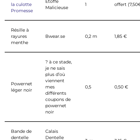
Étoffe
la culotte
1
offert (7,50
Malicieuse
Promesse
Résille à
rayures
Bwear.se
0,2 m
1,85 €
menthe
? à ce stade,
je ne sais
plus d’où
viennent
Powernet
mes
0,5
0,50 €
léger noir
différents
coupons de
powernet
noir
Bande de
Calais
dentelle
Dentelle