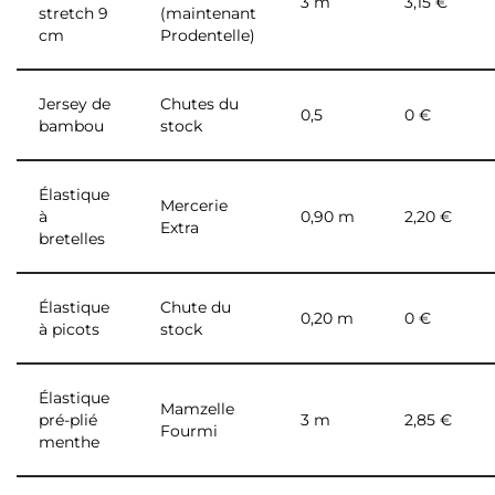
3 m
3,15 €
stretch 9
(maintenant
cm
Prodentelle)
Jersey de
Chutes du
0,5
0 €
bambou
stock
Élastique
Mercerie
à
0,90 m
2,20 €
Extra
bretelles
Élastique
Chute du
0,20 m
0 €
à picots
stock
Élastique
Mamzelle
pré-plié
3 m
2,85 €
Fourmi
menthe