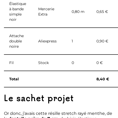
Élastique
à bande
Mercerie
0,80 m
0,65 €
simple
Extra
noir
Attache
double
Aliexpress
1
0,90 €
noire
Fil
Stock
0
0 €
Total
8,40 €
Le sachet projet
Or donc, j’avais cette résille stretch rayé menthe, de