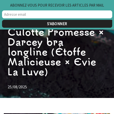
ABONNEZ-VOUS POUR RECEVOIR LES ARTICLES PAR MAIL
Aller
au
contenu
Culotte Promesse ×
Darcey bra
longline (Étoffe
Malicieuse × Evie
La Luve)
25/08/2025