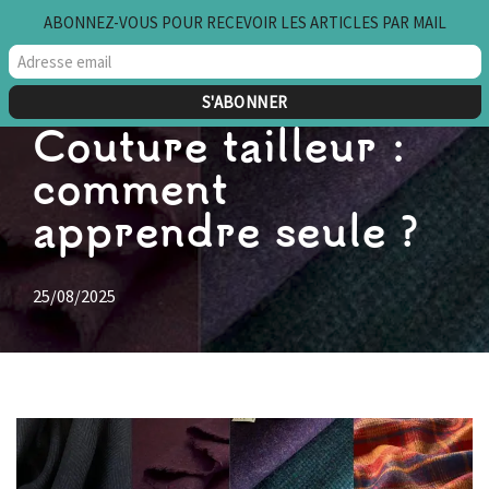
ABONNEZ-VOUS POUR RECEVOIR LES ARTICLES PAR MAIL
Aller
au
contenu
Couture tailleur :
comment
apprendre seule ?
25/08/2025