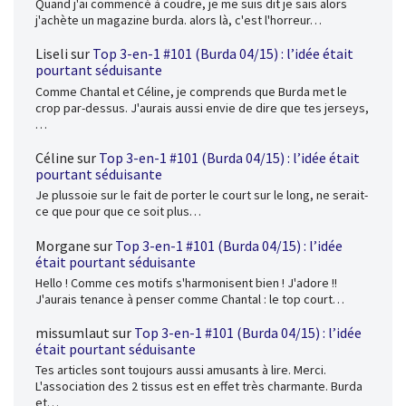
Quand j'ai commencé à coudre, je me suis dit je sais alors
j'achète un magazine burda. alors là, c'est l'horreur…
Liseli
sur
Top 3-en-1 #101 (Burda 04/15) : l’idée était
pourtant séduisante
Comme Chantal et Céline, je comprends que Burda met le
crop par-dessus. J'aurais aussi envie de dire que tes jerseys,
…
Céline
sur
Top 3-en-1 #101 (Burda 04/15) : l’idée était
pourtant séduisante
Je plussoie sur le fait de porter le court sur le long, ne serait-
ce que pour que ce soit plus…
Morgane
sur
Top 3-en-1 #101 (Burda 04/15) : l’idée
était pourtant séduisante
Hello ! Comme ces motifs s'harmonisent bien ! J'adore !!
J'aurais tenance à penser comme Chantal : le top court…
missumlaut
sur
Top 3-en-1 #101 (Burda 04/15) : l’idée
était pourtant séduisante
Tes articles sont toujours aussi amusants à lire. Merci.
L'association des 2 tissus est en effet très charmante. Burda
et…