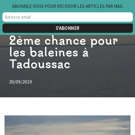
ABONNEZ-VOUS POUR RECEVOIR LES ARTICLES PAR MAIL
Aller
au
contenu
2ème chance pour
les baleines à
Tadoussac
30/09/2019