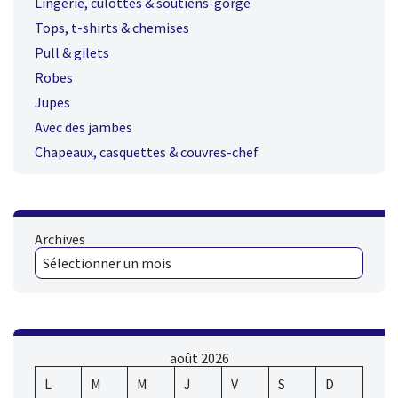
Lingerie, culottes & soutiens-gorge
Tops, t-shirts & chemises
Pull & gilets
Robes
Jupes
Avec des jambes
Chapeaux, casquettes & couvres-chef
Archives
août 2026
L
M
M
J
V
S
D