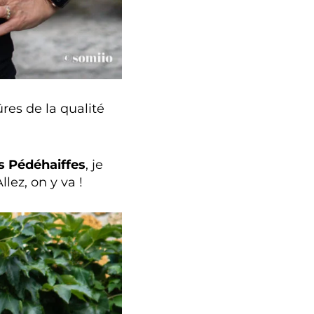
ûres de la qualité
es Pédéhaiffes
, je
llez, on y va !