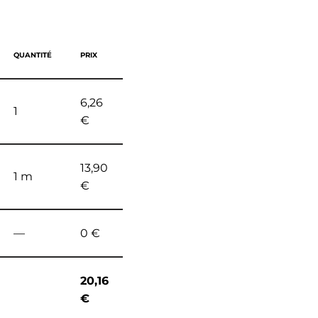
QUANTITÉ
PRIX
6,26
1
€
13,90
1 m
€
—
0 €
20,16
€