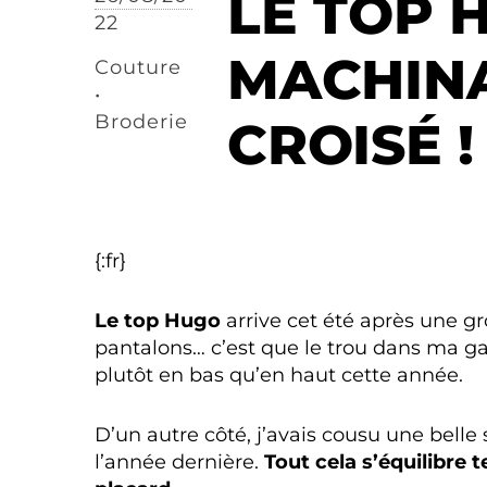
LE TOP 
22
MACHINA
Couture
•
Broderie
CROISÉ !
{:fr}
Le top Hugo
arrive cet été après une gr
pantalons… c’est que le trou dans ma ga
plutôt en bas qu’en haut cette année.
D’un autre côté, j’avais cousu une belle s
l’année dernière.
Tout cela s’équilibre t