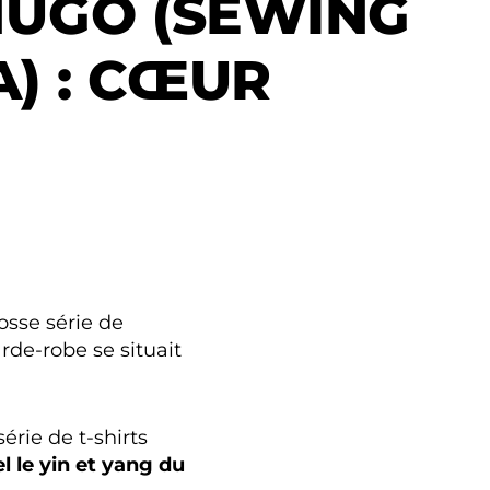
HUGO (SEWING
) : CŒUR
osse série de
rde-robe se situait
érie de t-shirts
el le yin et yang du