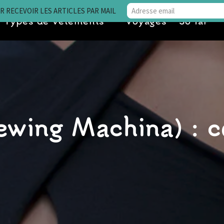
 RECEVOIR LES ARTICLES PAR MAIL
Types de vêtements
Voyages • So far
ewing Machina) : c