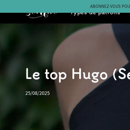
ABONNEZ-VOUS POUR
Types de patrons
Aller
au
contenu
Le top Hugo (S
25/08/2025