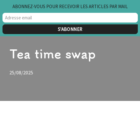
ABONNEZ-VOUS POUR RECEVOIR LES ARTICLES PAR MAIL
Aller
au
contenu
Tea time swap
25/08/2025