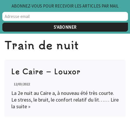
ABONNEZ-VOUS POUR RECEVOIR LES ARTICLES PAR MAIL
Aller
au
contenu
Train de nuit
Le Caire – Louxor
12/03/2022
La 2e nuit au Caire a, à nouveau été très courte.
Le stress, le bruit, le confort relatif du lit……
Lire
la suite »