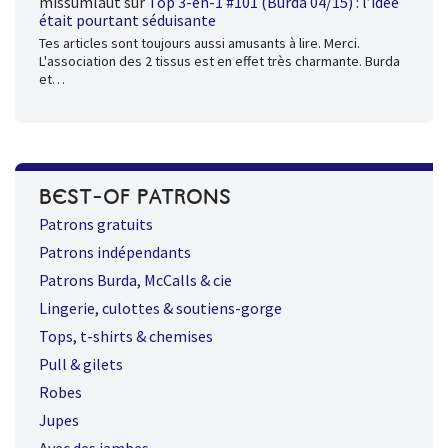
missumlaut
sur
Top 3-en-1 #101 (Burda 04/15) : l’idée
était pourtant séduisante
Tes articles sont toujours aussi amusants à lire. Merci.
L'association des 2 tissus est en effet très charmante. Burda
et…
BEST-OF PATRONS
Patrons gratuits
Patrons indépendants
Patrons Burda, McCalls & cie
Lingerie, culottes & soutiens-gorge
Tops, t-shirts & chemises
Pull & gilets
Robes
Jupes