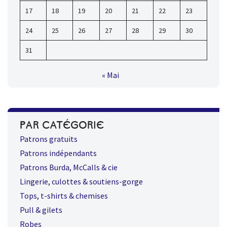
17
18
19
20
21
22
23
24
25
26
27
28
29
30
31
« Mai
PAR CATÉGORIE
Patrons gratuits
Patrons indépendants
Patrons Burda, McCalls & cie
Lingerie, culottes & soutiens-gorge
Tops, t-shirts & chemises
Pull & gilets
Robes