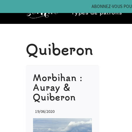
ABONNEZ-VOUS POUR
Types de patrons
Aller
au
contenu
Quiberon
Morbihan :
Auray &
Quiberon
19/06/2020