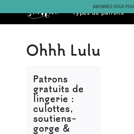
ABONNEZ-VOUS POUR
Types de patrons
Aller
au
contenu
Ohhh Lulu
Patrons
gratuits de
lingerie :
culottes,
soutiens-
gorge &