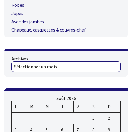
Robes
Jupes
Avec des jambes
Chapeaux, casquettes & couvres-chef
Archives
août 2026
L
M
M
J
V
S
D
1
2
3
4
5
6
7
8
9