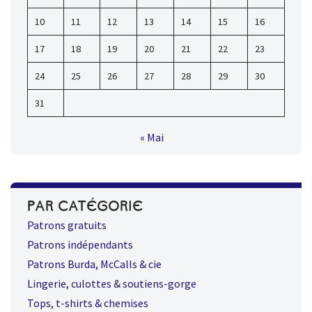
10
11
12
13
14
15
16
17
18
19
20
21
22
23
24
25
26
27
28
29
30
31
« Mai
PAR CATÉGORIE
Patrons gratuits
Patrons indépendants
Patrons Burda, McCalls & cie
Lingerie, culottes & soutiens-gorge
Tops, t-shirts & chemises