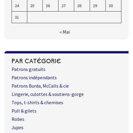
24
25
26
27
28
29
30
31
« Mai
PAR CATÉGORIE
Patrons gratuits
Patrons indépendants
Patrons Burda, McCalls & cie
Lingerie, culottes & soutiens-gorge
Tops, t-shirts & chemises
Pull & gilets
Robes
Jupes