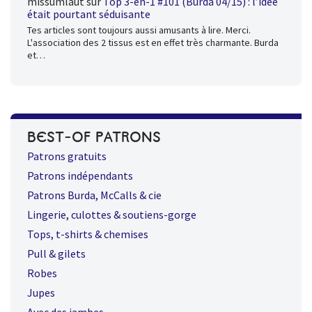
missumlaut
sur
Top 3-en-1 #101 (Burda 04/15) : l’idée
était pourtant séduisante
Tes articles sont toujours aussi amusants à lire. Merci.
L'association des 2 tissus est en effet très charmante. Burda
et…
BEST-OF PATRONS
Patrons gratuits
Patrons indépendants
Patrons Burda, McCalls & cie
Lingerie, culottes & soutiens-gorge
Tops, t-shirts & chemises
Pull & gilets
Robes
Jupes