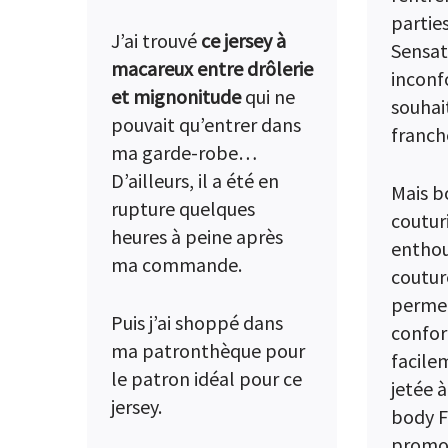
parties
J’ai trouvé
ce jersey à
Sensat
macareux entre drôlerie
inconf
et mignonitude
qui ne
souhai
pouvait qu’entrer dans
franch
ma garde-robe…
D’ailleurs, il a été en
Mais b
rupture quelques
couturi
heures à peine après
enthou
ma commande.
coutur
permet
Puis j’ai shoppé dans
confor
ma patronthèque pour
facile
le patron idéal pour ce
jetée à
jersey.
body F
promo 