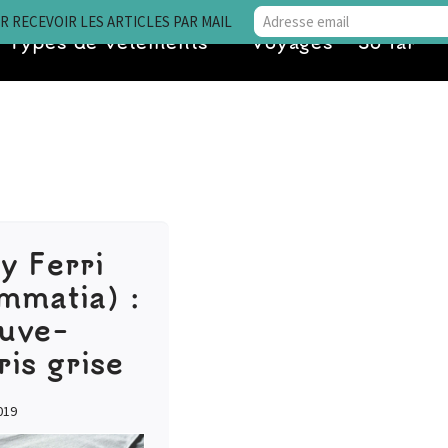
 RECEVOIR LES ARTICLES PAR MAIL
Types de vêtements
Voyages • So far
y Ferri
mmatia) :
uve-
ris grise
019