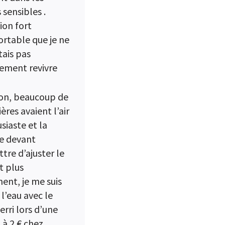
 sensibles .
ion fort
ortable que je ne
tais pas
ement revivre
on, beaucoup de
ères avaient l’air
siaste et la
e devant
tre d’ajuster le
t plus
ment, je me suis
 l’eau avec le
erri lors d’une
à 2 € chez