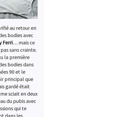
crifié au retour en
es bodies avec
 Ferri
… mais ce
 pas sans crainte.
cu la première
es bodies dans
ées 90 et le
ir principal que
ais gardé était
 me sciait en deux
eau du pubis avec
ssions qui te
nt dans les