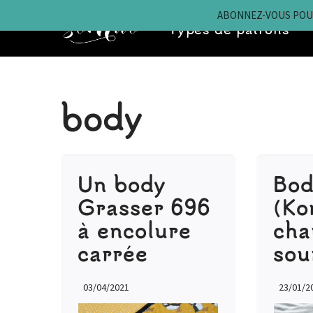
ABONNEZ-VOUS POUR
Types de patrons
Aller
au
contenu
body
Un body
Bod
Grasser 696
(Ko
à encolure
cha
carrée
sou
03/04/2021
23/01/2