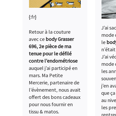
{:fr}
J’ai sa
Retour à la couture
mode d
avec ce
body Grasser
le
body
696, 2e pièce de
ma
n’était
tenue pour le défilé
J’ai vé
contre l’endométriose
mode d
auquel j’ai participé en
les ann
mars. Ma Petite
souven
Mercerie, partenaire de
j’en av
l’évènement, nous avait
que ça
offert des bons cadeaux
au niv
pour nous fournir en
les pre
tissu & matos.
rentre