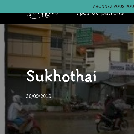
ABONNEZ-VOUS POUR
Types de patrons
Aller
au
contenu
Sukhothai
30/09/2019