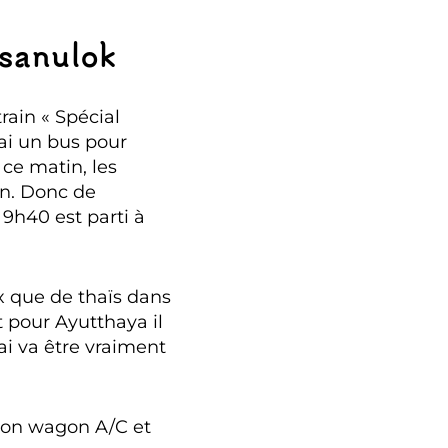
tsanulok
rain « Spécial
ai un bus pour
ce matin, les
on. Donc de
 9h40 est parti à
ux que de thaïs dans
 pour Ayutthaya il
hai va être vraiment
 mon wagon A/C et