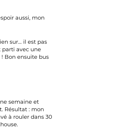
spoir aussi, mon
en sur… il est pas
st parti avec une
 ! Bon ensuite bus
a une semaine et
ut. Résultat : mon
uvé à rouler dans 30
thouse.