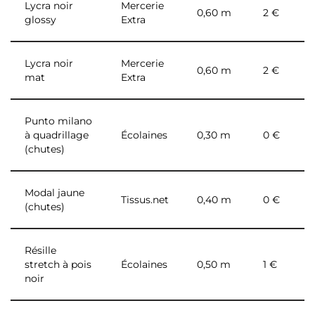
Lycra noir
Mercerie
0,60 m
2 €
glossy
Extra
Lycra noir
Mercerie
0,60 m
2 €
mat
Extra
Punto milano
à quadrillage
Écolaines
0,30 m
0 €
(chutes)
Modal jaune
Tissus.net
0,40 m
0 €
(chutes)
Résille
stretch à pois
Écolaines
0,50 m
1 €
noir