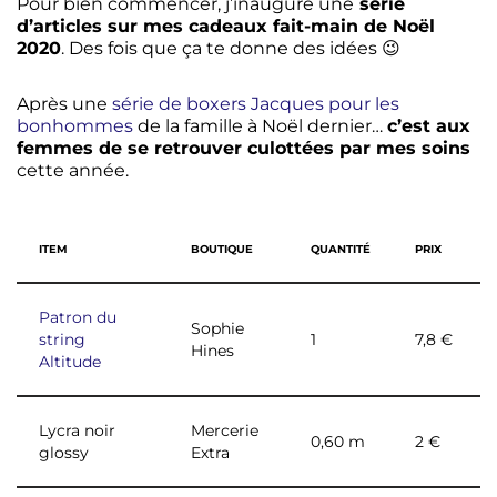
Pour bien commencer, j’inaugure une
série
d’articles sur mes cadeaux fait-main de Noël
2020
. Des fois que ça te donne des idées 😉
Après une
série de boxers Jacques pour les
bonhommes
de la famille à Noël dernier…
c’est aux
femmes de se retrouver culottées par mes soins
cette année.
ITEM
BOUTIQUE
QUANTITÉ
PRIX
Patron du
Sophie
string
1
7,8 €
Hines
Altitude
Lycra noir
Mercerie
0,60 m
2 €
glossy
Extra