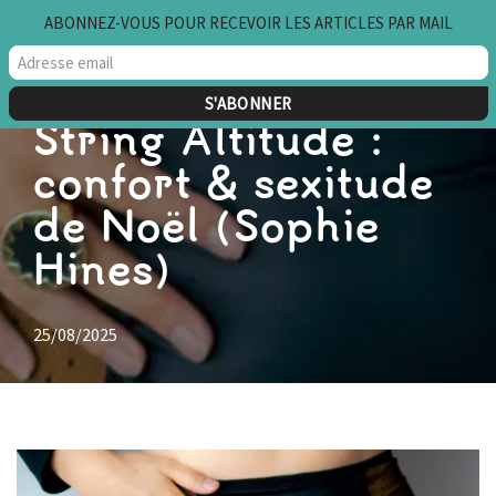
ABONNEZ-VOUS POUR RECEVOIR LES ARTICLES PAR MAIL
Aller
au
contenu
String Altitude :
confort & sexitude
de Noël (Sophie
Hines)
25/08/2025