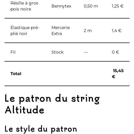
Résille à gros
Bennytex
0,50 m
1,25 €
pois noire
Élastique pré-
Mercerie
2 m
1,4 €
plié noir
Extra
Fil
Stock
—
0 €
15,45
Total
€
Le patron du string
Altitude
Le style du patron