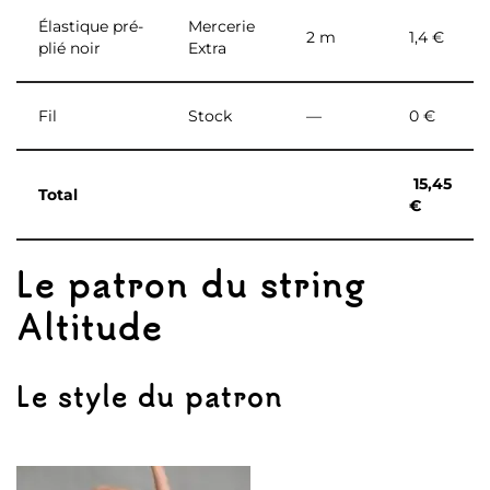
Élastique pré-
Mercerie
2 m
1,4 €
plié noir
Extra
Fil
Stock
—
0 €
15,45
Total
€
Le patron du string
Altitude
Le style du patron