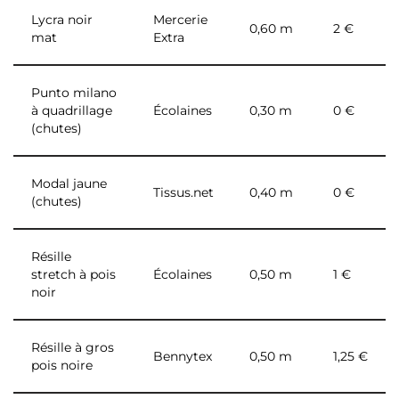
Lycra noir
Mercerie
0,60 m
2 €
mat
Extra
Punto milano
à quadrillage
Écolaines
0,30 m
0 €
(chutes)
Modal jaune
Tissus.net
0,40 m
0 €
(chutes)
Résille
stretch à pois
Écolaines
0,50 m
1 €
noir
Résille à gros
Bennytex
0,50 m
1,25 €
pois noire