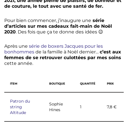
2021, une année pleine de plaisirs, de bonheur et
de couture, le tout avec une santé de fer.
Pour bien commencer, j’inaugure une
série
d’articles sur mes cadeaux fait-main de Noël
2020
. Des fois que ça te donne des idées 😉
Après une
série de boxers Jacques pour les
bonhommes
de la famille à Noël dernier…
c’est aux
femmes de se retrouver culottées par mes soins
cette année.
ITEM
BOUTIQUE
QUANTITÉ
PRIX
Patron du
Sophie
string
1
7,8 €
Hines
Altitude