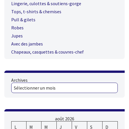
Lingerie, culottes & soutiens-gorge
Tops, t-shirts & chemises
Pull & gilets
Robes
Jupes
Avec des jambes
Chapeaux, casquettes & couvres-chef
Archives
août 2026
L
M
M
J
V
S
D