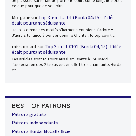
Je plussoie sur le fait de porter le court sur le long, ne serait-
ce que pour que ce soit plus…
Morgane
sur
Top 3-en-1 #101 (Burda 04/15) : l’idée
était pourtant séduisante
Hello ! Comme ces motifs s'harmonisent bien ! J'adore !!
J'aurais tenance à penser comme Chantal : le top court…
missumlaut
sur
Top 3-en-1 #101 (Burda 04/15) : l’idée
était pourtant séduisante
Tes articles sont toujours aussi amusants à lire. Merci.
L'association des 2 tissus est en effet très charmante. Burda
et…
BEST-OF PATRONS
Patrons gratuits
Patrons indépendants
Patrons Burda, McCalls & cie