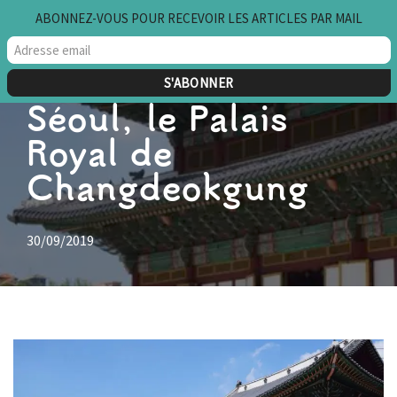
ABONNEZ-VOUS POUR RECEVOIR LES ARTICLES PAR MAIL
Aller
au
contenu
Séoul, le Palais
Royal de
Changdeokgung
30/09/2019