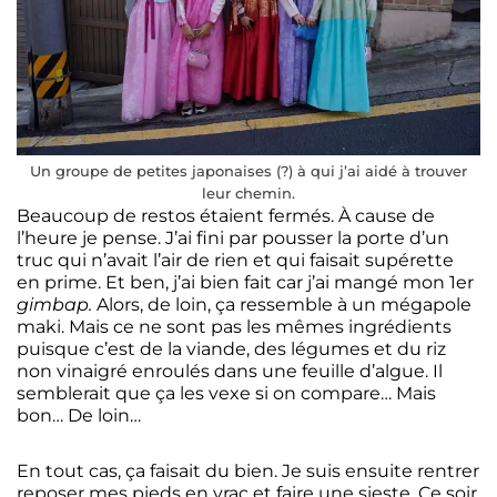
Un groupe de petites japonaises (?) à qui j’ai aidé à trouver
leur chemin.
Beaucoup de restos étaient fermés. À cause de
l’heure je pense. J’ai fini par pousser la porte d’un
truc qui n’avait l’air de rien et qui faisait supérette
en prime. Et ben, j’ai bien fait car j’ai mangé mon 1er
gimbap.
Alors, de loin, ça ressemble à un mégapole
maki. Mais ce ne sont pas les mêmes ingrédients
puisque c’est de la viande, des légumes et du riz
non vinaigré enroulés dans une feuille d’algue. Il
semblerait que ça les vexe si on compare… Mais
bon… De loin…
En tout cas, ça faisait du bien. Je suis ensuite rentrer
reposer mes pieds en vrac et faire une sieste. Ce soir,