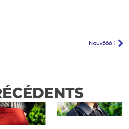
Nouvôôô !
RÉCÉDENTS