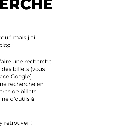
ERCHE
rqué mais j’ai
blog :
 faire une recherche
 des billets (vous
face Google)
une recherche
en
tres de billets.
nne d’outils à
 retrouver !