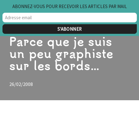
ABONNEZ-VOUS POUR RECEVOIR LES ARTICLES PAR MAIL
Aller
au
contenu
Parce que je suis
un peu graphiste
sur les bords…
26/02/2008