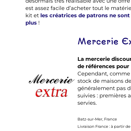
désormais très réalisable avec une offre l
est assez facile d’acheter tout le matéri
kit et
les créatrices de patrons ne sont
plus
!
Mercerie E
La mercerie discou
de références pour l
Cependant, comme c
stock de maisons de l
généralement pas d
suivies : premières 
servies.
Batz-sur-Mer, France
Livraison France : à partir de