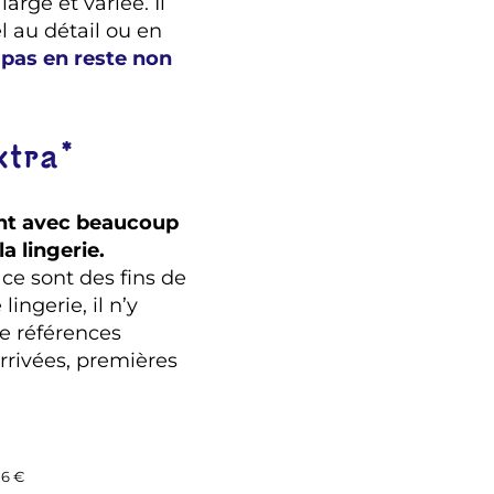
arge et variée. Il
el au détail ou en
 pas en reste non
xtra*
nt avec beaucoup
a lingerie.
e sont des fins de
ingerie, il n’y
e références
arrivées, premières
 6 €