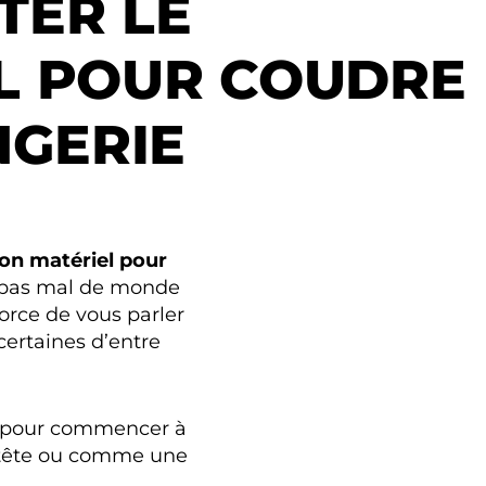
TER LE
L POUR COUDRE
NGERIE
son matériel pour
e pas mal de monde
force de vous parler
 certaines d’entre
iel pour commencer à
-tête ou comme une