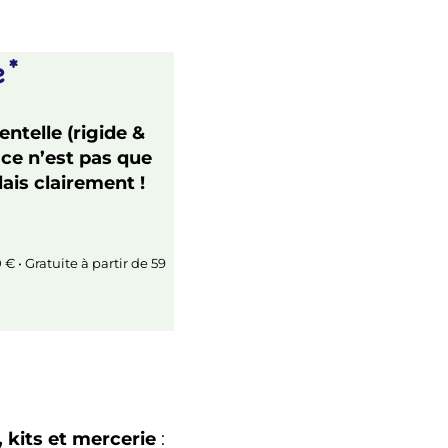
e*
ntelle (rigide &
 ce n’est pas que
lais clairement !
0 € • Gratuite à partir de 59
 kits et mercerie
: