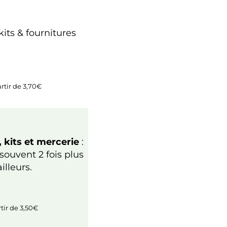
kits & fournitures
artir de 3,70€
 kits et mercerie
:
souvent 2 fois plus
illeurs.
rtir de 3,50€