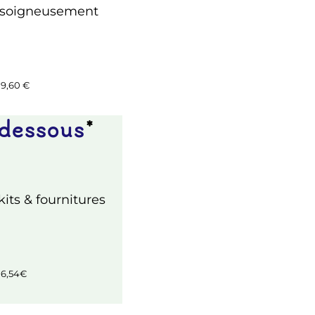
s soigneusement
 9,60 €
 dessous
*
kits & fournitures
e 6,54€