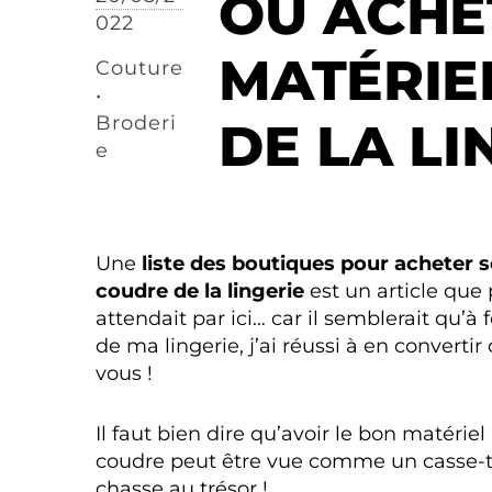
OÙ ACHE
022
MATÉRIE
Couture
•
Broderi
DE LA LI
e
Une
liste des boutiques pour acheter 
coudre de la lingerie
est un article qu
attendait par ici… car il semblerait qu’à 
de ma lingerie, j’ai réussi à en convertir
vous !
Il faut bien dire qu’avoir le bon matér
coudre peut être vue comme un casse
chasse au trésor !