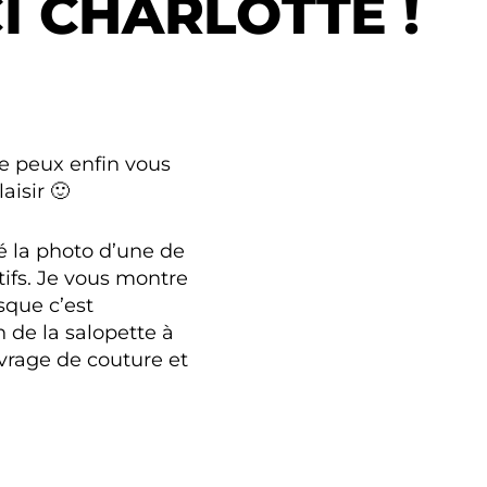
I CHARLOTTE !
e peux enfin vous
aisir 🙂
é la photo d’une de
tifs. Je vous montre
sque c’est
on de la salopette à
uvrage de couture et