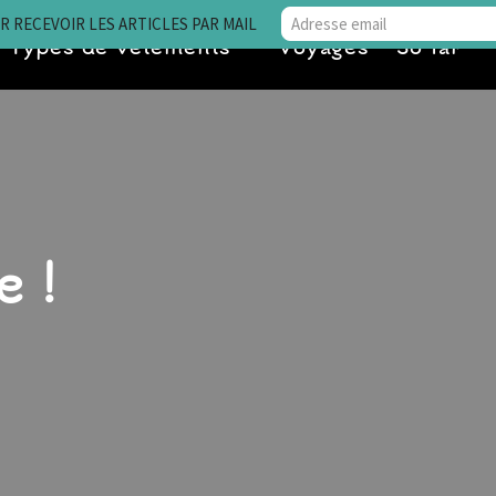
 RECEVOIR LES ARTICLES PAR MAIL
Types de vêtements
Voyages • So far
e !