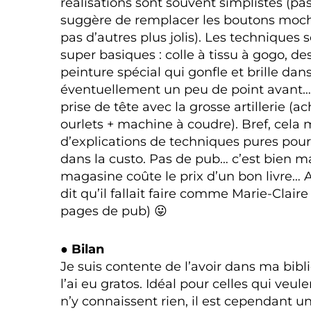
réalisations sont souvent simplistes (p
suggère de remplacer les boutons moc
pas d’autres plus jolis). Les techniques 
super basiques : colle à tissu à gogo, de
peinture spécial qui gonfle et brille dans
éventuellement un peu de point avant… 
prise de tête avec la grosse artillerie (a
ourlets + machine à coudre). Bref, cel
d’explications de techniques pures pour
dans la custo. Pas de pub… c’est bien m
magasine coûte le prix d’un bon livre… At
dit qu’il fallait faire comme Marie-Claire
pages de pub) 😛
● Bilan
Je suis contente de l’avoir dans ma bib
l’ai eu gratos. Idéal pour celles qui veul
n’y connaissent rien, il est cependant u