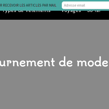
 RECEVOIR LES ARTICLES PAR MAIL
Types de vêtements
Voyages • So far
urnement de mode 