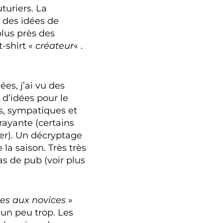
turiers. La
r des idées de
lus près des
t-shirt «
créateur
« .
es, j’ai vu des
s d’idées pour le
s, sympatiques et
rayante (certains
er). Un décryptage
la saison. Très très
as de pub (voir plus
es aux novices
»
 un peu trop. Les