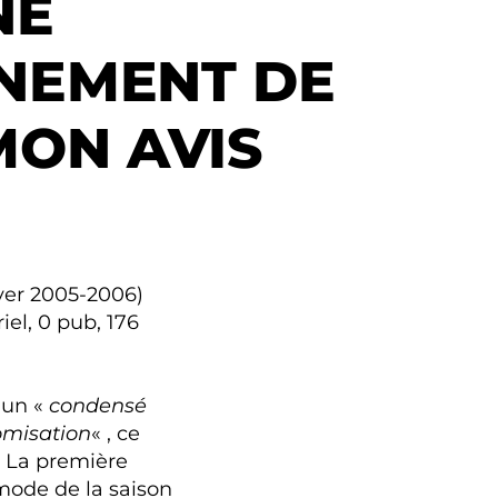
NE
NEMENT DE
MON AVIS
ver 2005-2006)
el, 0 pub, 176
 un «
condensé
omisation
« , ce
. La première
ode de la saison