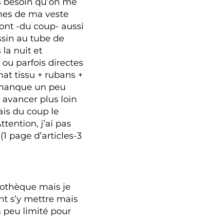
as besoin qu’on me
hes de ma veste
sont -du coup- aussi
ssin au tube de
 la nuit et
ou parfois directes
chat tissu + rubans +
a manque un peu
 avancer plus loin
ais du coup le
tention, j’ai pas
 (1 page d’articles-3
liothèque mais je
ent s’y mettre mais
n peu limité pour