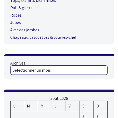
Tops, t-shirts & chemises
Pull & gilets
Robes
Jupes
Avec des jambes
Chapeaux, casquettes & couvres-chef
Archives
août 2026
L
M
M
J
V
S
D
1
2