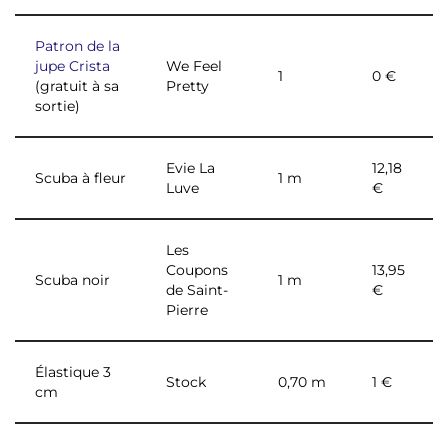
Patron de la
jupe Crista
We Feel
1
0 €
(gratuit à sa
Pretty
sortie)
Evie La
12,18
Scuba à fleur
1 m
Luve
€
Les
Coupons
13,95
Scuba noir
1 m
de Saint-
€
Pierre
Élastique 3
Stock
0,70 m
1 €
cm