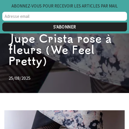
ABONNEZ-VOUS POUR RECEVOIR LES ARTICLES PAR MAIL
Aller
au
contenu
Jupe Crista rose à
fleurs (We Feel
Pretty)
25/08/2025