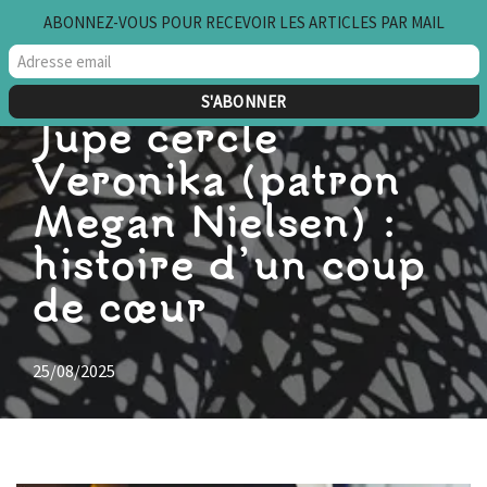
ABONNEZ-VOUS POUR RECEVOIR LES ARTICLES PAR MAIL
Aller
au
contenu
Jupe cercle
Veronika (patron
Megan Nielsen) :
histoire d’un coup
de cœur
25/08/2025