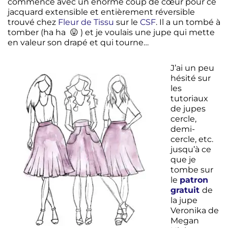
commence avec un énorme coup de cœur pour ce
jacquard extensible et entièrement réversible
trouvé chez
Fleur de Tissu
sur le
CSF
. Il a un tombé à
tomber (ha ha 😛 ) et je voulais une jupe qui mette
en valeur son drapé et qui tourne…
J’ai un peu
hésité sur
les
tutoriaux
de jupes
cercle,
demi-
cercle, etc.
jusqu’à ce
que je
tombe sur
le
patron
gratuit
de
la jupe
Veronika de
Megan