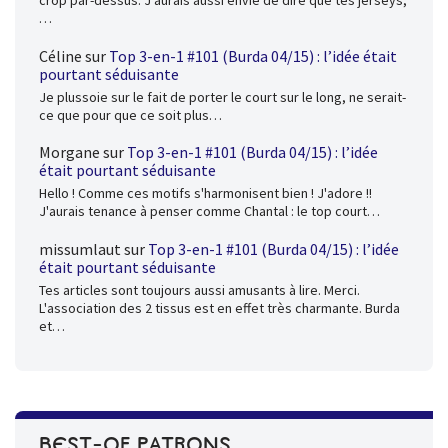
crop par-dessus. J'aurais aussi envie de dire que tes jerseys,
…
Céline
sur
Top 3-en-1 #101 (Burda 04/15) : l’idée était
pourtant séduisante
Je plussoie sur le fait de porter le court sur le long, ne serait-
ce que pour que ce soit plus…
Morgane
sur
Top 3-en-1 #101 (Burda 04/15) : l’idée
était pourtant séduisante
Hello ! Comme ces motifs s'harmonisent bien ! J'adore !!
J'aurais tenance à penser comme Chantal : le top court…
missumlaut
sur
Top 3-en-1 #101 (Burda 04/15) : l’idée
était pourtant séduisante
Tes articles sont toujours aussi amusants à lire. Merci.
L'association des 2 tissus est en effet très charmante. Burda
et…
BEST-OF PATRONS