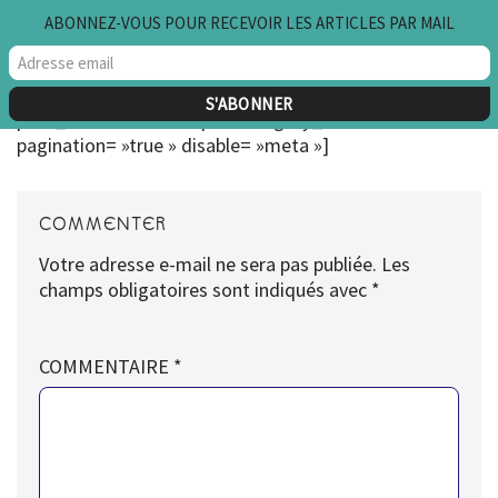
ABONNEZ-VOUS POUR RECEVOIR LES ARTICLES PAR MAIL
Aller
au
[blog_list thumb= »medium » showposts= »10″
contenu
post_content= »excerpt » category_in= »6″
pagination= »true » disable= »meta »]
COMMENTER
Votre adresse e-mail ne sera pas publiée.
Les
champs obligatoires sont indiqués avec
*
COMMENTAIRE
*