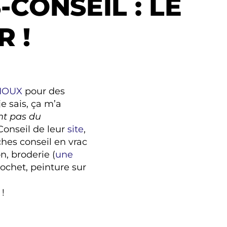
-CONSEIL : LE
 !
IOUX
pour des
 je sais, ça m’a
nt pas du
Conseil de leur
site
,
ches conseil en vrac
n, broderie (
une
crochet, peinture sur
 !