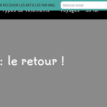
 RECEVOIR LES ARTICLES PAR MAIL
Types de vêtements
Voyages • So far
: le retour !