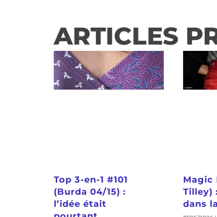
ARTICLES P
Top 3-en-1 #101
Magic 
(Burda 04/15) :
Tilley)
l’idée était
dans la
pourtant