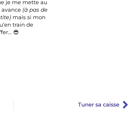
que je me mette au
t avance
(à pas de
tite)
mais si mon
u’en train de
fer… 😎
Tuner sa caisse