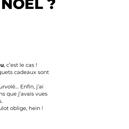
 NOËL ?
au
, c’est le cas !
aquets cadeaux sont
urvolé… Enfin, j’ai
s que j’avais vues
s.
ulot oblige, hein !