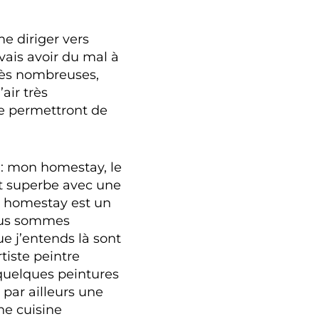
e diriger vers
vais avoir du mal à
très nombreuses,
air très
me permettront de
: mon homestay, le
t superbe avec une
Le homestay est un
nous sommes
e j’entends là sont
rtiste peintre
 quelques peintures
 par ailleurs une
ne cuisine