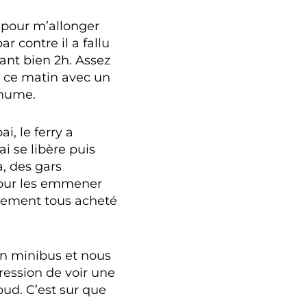
s pour m’allonger
r contre il a fallu
ant bien 2h. Assez
e ce matin avec un
rhume.
i, le ferry a
i se libère puis
, des gars
 pour les emmener
blement tous acheté
un minibus et nous
pression de voir une
ud. C’est sur que