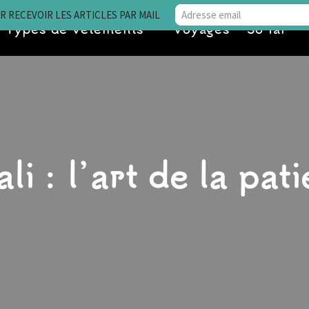
 RECEVOIR LES ARTICLES PAR MAIL
Types de vêtements
Voyages • So far
i : l’art de la pat