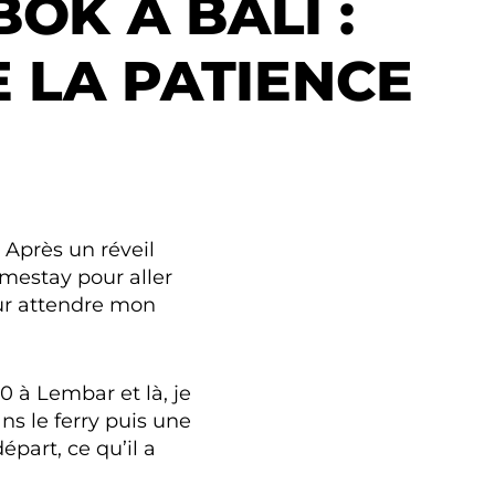
OK À BALI :
E LA PATIENCE
Après un réveil
omestay pour aller
ur attendre mon
0 à Lembar et là, je
 le ferry puis une
épart, ce qu’il a