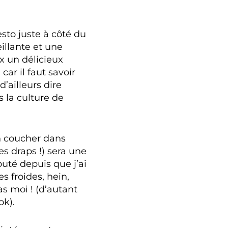
resto juste à côté du
llante et une
x un délicieux
ar il faut savoir
’ailleurs dire
s la culture de
n coucher dans
s draps !) sera une
uté depuis que j’ai
s froides, hein,
as moi ! (d’autant
ok).