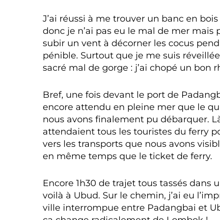
J’ai réussi à me trouver un banc en boi
donc je n’ai pas eu le mal de mer mais pa
subir un vent à décorner les cocus pend
pénible. Surtout que je me suis réveillé
sacré mal de gorge : j’ai chopé un bon 
Bref, une fois devant le port de Padangba
encore attendu en pleine mer que le qua
nous avons finalement pu débarquer. Là
attendaient tous les touristes du ferry
vers les transports que nous avons visi
en même temps que le ticket de ferry.
Encore 1h30 de trajet tous tassés dans 
voilà à Ubud. Sur le chemin, j’ai eu l’im
ville interrompue entre Padangbai et Ub
ça change radicalement de Lombok !