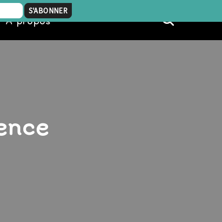
À propos
ience