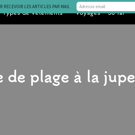
 RECEVOIR LES ARTICLES PAR MAIL
Types de vêtements
Voyages • So far
e de plage à la jup