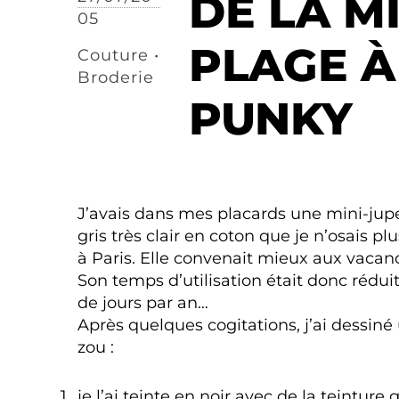
DE LA M
05
PLAGE À
Couture •
Broderie
PUNKY
J’avais dans mes placards une mini-jup
gris très clair en coton que je n’osais plu
à Paris. Elle convenait mieux aux vacanc
Son temps d’utilisation était donc rédui
de jours par an…
Après quelques cogitations, j’ai dessiné 
zou :
je l’ai teinte en noir avec de la teinture 