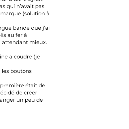
as qui n’avait pas
ne marque (solution à
ongue bande que j’ai
lis au fer à
en attendant mieux.
ne à coudre (je
é les boutons
première était de
décidé de créer
hanger un peu de