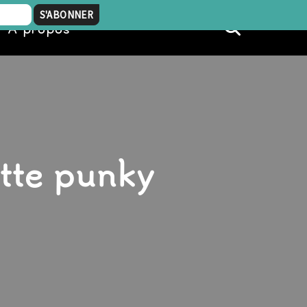
À propos
ette punky