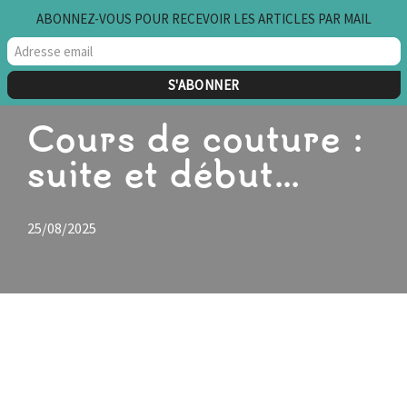
ABONNEZ-VOUS POUR RECEVOIR LES ARTICLES PAR MAIL
Aller
au
contenu
Cours de couture :
suite et début…
25/08/2025