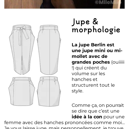
Jupe &
morphologie
La jupe Berlin est
une jupe mini ou mi-
mollet avec de
grandes poches
(ouiiiii
!) qui créent du
volume sur les
hanches et
structurent tout le
style.
Comme ça, on pourrait
se dire que c’est une
idée à la con
pour une
femme avec des hanches prononcées comme moi…
Je vous laisse juge, mais personnellement, je trouve