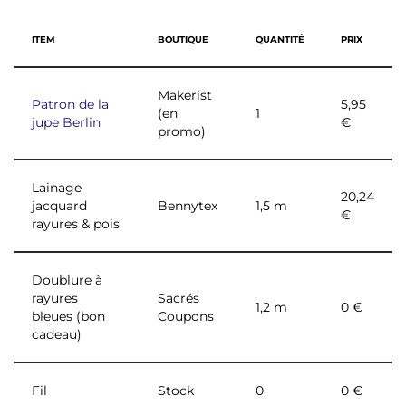
ITEM
BOUTIQUE
QUANTITÉ
PRIX
Makerist
Patron de la
5,95
(en
1
jupe Berlin
€
promo)
Lainage
20,24
jacquard
Bennytex
1,5 m
€
rayures & pois
Doublure à
rayures
Sacrés
1,2 m
0 €
bleues (bon
Coupons
cadeau)
Fil
Stock
0
0 €