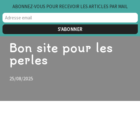
ABONNEZ-VOUS POUR RECEVOIR LES ARTICLES PAR MAIL
Aller
au
contenu
Bon site pour les
perles
25/08/2025