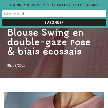
ABONNEZ-VOUS POUR RECEVOIR LES ARTICLES PAR MAIL
Aller
au
contenu
Blouse Swing en
double-gaze rose
& biais écossais
25/08/2025