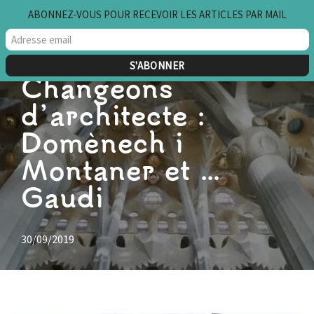
ABONNEZ-VOUS POUR RECEVOIR LES ARTICLES PAR MAIL
Aller
au
contenu
Changeons
d’architecte :
Domènech i
Montaner et …
Gaudi
30/09/2019