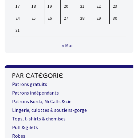
17
18
19
20
21
22
23
24
25
26
27
28
29
30
31
« Mai
PAR CATÉGORIE
Patrons gratuits
Patrons indépendants
Patrons Burda, McCalls & cie
Lingerie, culottes & soutiens-gorge
Tops, t-shirts & chemises
Pull & gilets
Robes