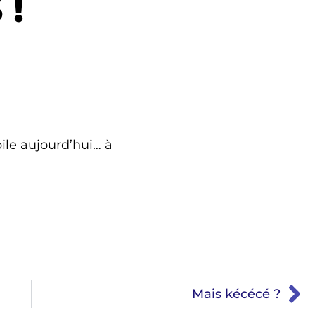
 !
pile aujourd’hui… à
Mais kécécé ?