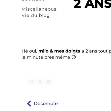
2 ANS
Miscellaneous
,
Vie du blog
Hé oui,
miio & mes doigts
a 2 ans tout 
la minute près même 😉
Décompte